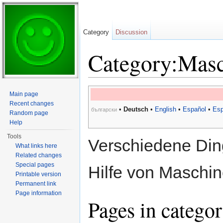
Category
Discussion
Category:Mas
Jump to:
navigation
,
search
Main page
Recent changes
•
Deutsch
•
English
•
Español
•
Esp
български
Random page
Help
Tools
Verschiedene Ding
What links here
Related changes
Special pages
Hilfe von Maschin
Printable version
Permanent link
Page information
Pages in catego