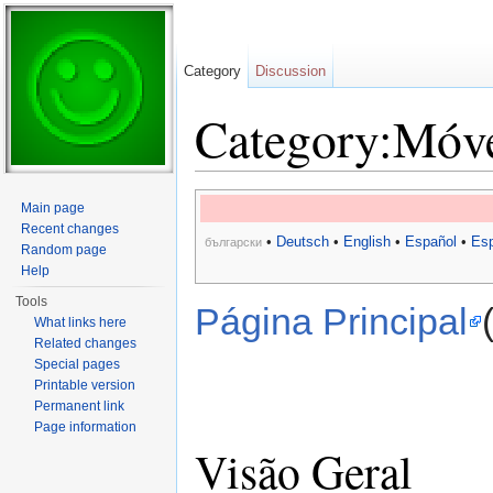
Category
Discussion
Category:Móv
Jump to:
navigation
,
search
Main page
Recent changes
•
Deutsch
•
English
•
Español
•
Esp
български
Random page
Help
Tools
Página Principal
What links here
Related changes
Special pages
Printable version
Permanent link
Page information
Visão Geral