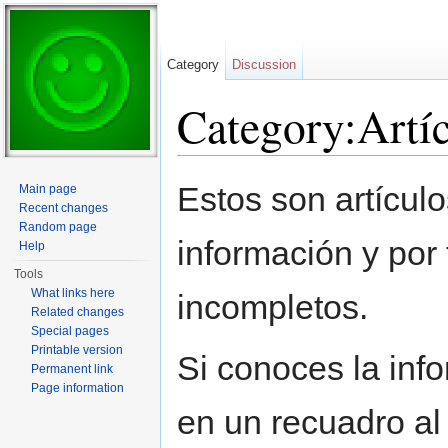
Category
Discussion
Category:Artí
Jump to:
navigation
,
search
Estos son artículos
Main page
Recent changes
Random page
información y por 
Help
Tools
What links here
incompletos.
Related changes
Special pages
Printable version
Si conoces la inf
Permanent link
Page information
en un recuadro al 