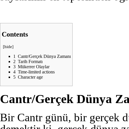
Contents
[
hide
]
1
Cantr/Gerçek Dünya Zamanı
2
Tarih Formatı
3
Mükerrer Olaylar
4
Time-limited actions
5
Character age
Cantr/Gerçek Dünya Z
Bir Cantr günü, bir gerçek d
demektir ki, gerçek dünya zam