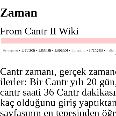
Zaman
From Cantr II Wiki
•
Deutsch
•
English
•
Español
•
•
Français
•
български
Esperanto
Italian
Cantr zamanı, gerçek zamand
ilerler: Bir Cantr yılı 20 gün
cantr saati 36 Cantr dakikası
kaç olduğunu giriş yaptıkta
sayfasının en tepesinden öğr