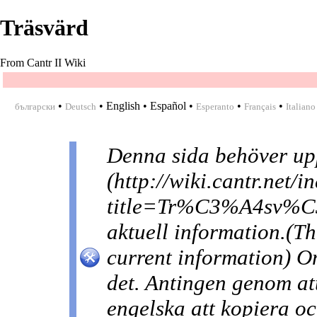
Träsvärd
From Cantr II Wiki
•
•
English
•
Español
•
•
•
български
Deutsch
Esperanto
Français
Italiano
Denna sida behöver
up
aktuell information.(T
current information) O
det. Antingen genom att
engelska att kopiera oc