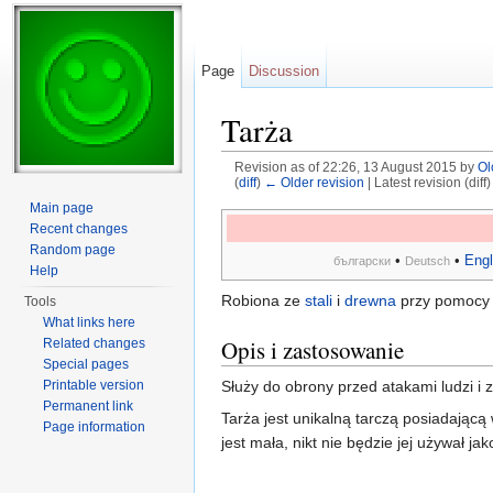
Page
Discussion
Tarża
Revision as of 22:26, 13 August 2015 by
Ol
(
diff
)
← Older revision
| Latest revision (diff
Jump to:
navigation
,
search
Main page
Recent changes
Random page
•
•
Engl
български
Deutsch
Help
Robiona ze
stali
i
drewna
przy pomoc
Tools
What links here
Opis i zastosowanie
Related changes
Special pages
Służy do obrony przed atakami ludzi i z
Printable version
Permanent link
Tarża jest unikalną tarczą posiadającą
Page information
jest mała, nikt nie będzie jej używał j