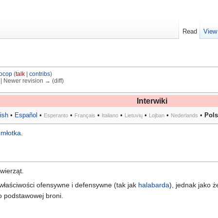
Read
View
ocop
(
talk
|
contribs
)
) | Newer revision → (diff)
Interwiki
ish
•
Español
•
•
•
•
•
•
•
Pols
Esperanto
Français
Italiano
Lietuvių
Lojban
Nederlands
y
młotka
.
wierząt.
 właściwości ofensywne i defensywne (tak jak
halabarda
), jednak jako ż
ako podstawowej broni.