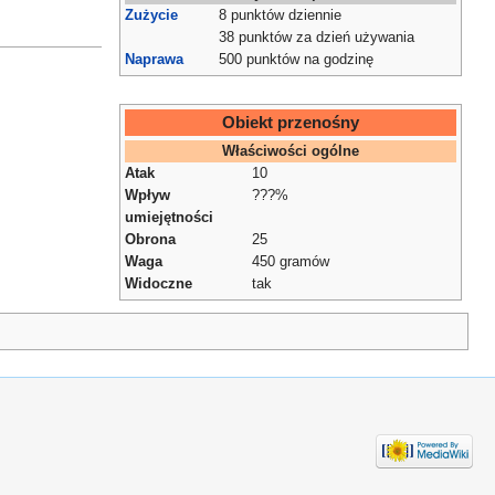
Zużycie
8 punktów dziennie
38 punktów za dzień używania
Naprawa
500 punktów na godzinę
Obiekt przenośny
Właściwości ogólne
Atak
10
Wpływ
???%
umiejętności
Obrona
25
Waga
450 gramów
Widoczne
tak