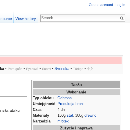
Create account
Log in
 source
View history
ka
•
•
•
•
Svenska
•
•
Português
Русский
Suomi
Türkçe
中文
Tarża
Wykonanie
Typ obiektu
Ochrona
Umiejętność
Produkcja broni
Czas
4 dni
e siła ataku
Materiały
150g
stal
, 300g
drewno
Narzędzia
młotek
Zużycie i naprawa