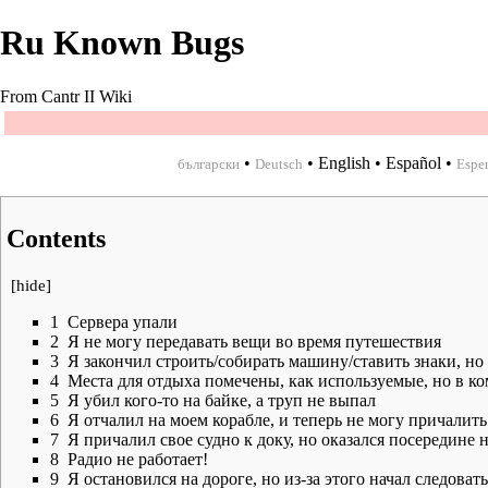
Ru Known Bugs
From Cantr II Wiki
•
•
English
•
Español
•
български
Deutsch
Espe
Contents
[
hide
]
1
Сервера упали
2
Я не могу передавать вещи во время путешествия
3
Я закончил строить/собирать машину/ставить знаки, но
4
Места для отдыха помечены, как используемые, но в ко
5
Я убил кого-то на байке, а труп не выпал
6
Я отчалил на моем корабле, и теперь не могу причалить
7
Я причалил свое судно к доку, но оказался посередине 
8
Радио не работает!
9
Я остановился на дороге, но из-за этого начал следова