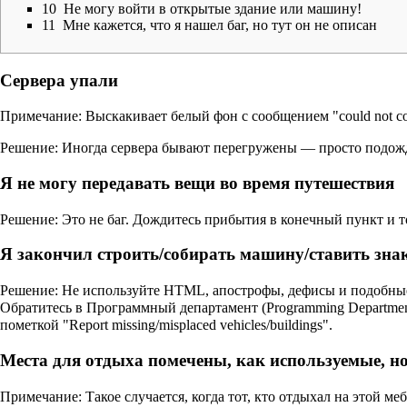
10
Не могу войти в открытые здание или машину!
11
Мне кажется, что я нашел баг, но тут он не описан
Сервера упали
Примечание: Выскакивает белый фон с сообщением "could not conn
Решение: Иногда сервера бывают перегружены — просто подождит
Я не могу передавать вещи во время путешествия
Решение: Это не баг. Дождитесь прибытия в конечный пункт и т
Я закончил строить/собирать машину/ставить знак
Решение: Не используйте HTML, апострофы, дефисы и подобные 
Обратитесь в Программный департамент (Programming Department)
пометкой "Report missing/misplaced vehicles/buildings".
Места для отдыха помечены, как используемые, но
Примечание: Такое случается, когда тот, кто отдыхал на этой м