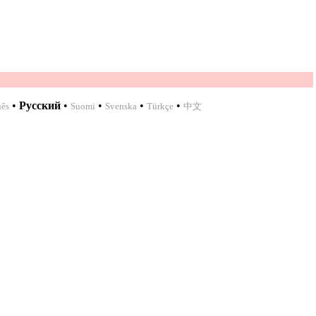
•
Русский
•
•
•
•
uês
Suomi
Svenska
Türkçe
中文