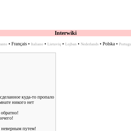
Interwiki
•
Français
•
•
•
•
•
Polska
•
ranto
Italiano
Lietuvių
Lojban
Nederlands
Portug
 сделанное куда-то пропало
мнате никого нет
 обратно!
ничего!
ть неверным путем!