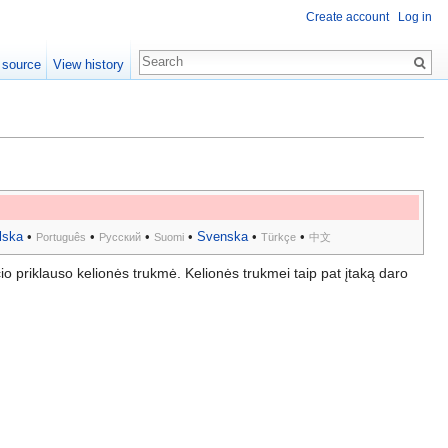
Create account
Log in
 source
View history
lska
•
•
•
•
Svenska
•
•
Português
Русский
Suomi
Türkçe
中文
čio priklauso kelionės trukmė. Kelionės trukmei taip pat įtaką daro