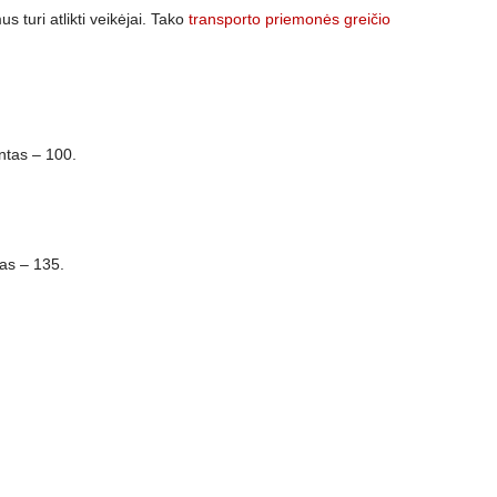
s turi atlikti veikėjai. Tako
transporto priemonės greičio
ntas – 100.
as – 135.