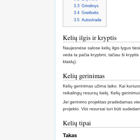
3.3
Grindinys
3.4
Greitkelis
3.5
Autostrada
Kelių ilgis ir kryptis
Naujesnėse salose kelių ilgis lygus tiesia
veda ta pačia kryptimi, tačiau ši kryp
klaidų).
Kelių gerinimas
Kelių gerinimas užima laiko. Kai kuriuos
reikalingų resursų kiekį. Kelių gerinimu
Jei gerinimo projektas pradedamas vien
projekto. Visi resursai turi būti sudeda
Kelių tipai
Takas