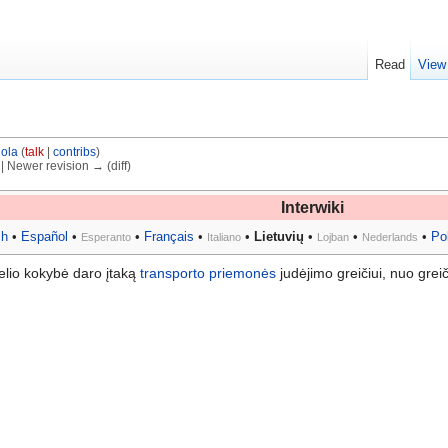
Read
View
ola
(
talk
|
contribs
)
) | Newer revision → (diff)
Interwiki
sh
•
Español
•
•
Français
•
•
Lietuvių
•
•
•
Po
Esperanto
Italiano
Lojban
Nederlands
 Kelio kokybė daro įtaką
transporto priemonės
judėjimo greičiui, nuo grei