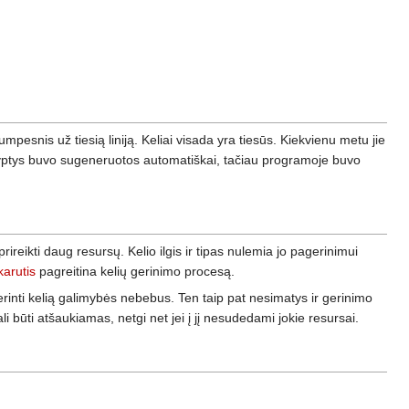
trumpesnis už tiesią liniją. Keliai visada yra tiesūs. Kiekvienu metu jie
ryptys buvo sugeneruotos automatiškai, tačiau programoje buvo
ireikti daug resursų. Kelio ilgis ir tipas nulemia jo pagerinimui
karutis
pagreitina kelių gerinimo procesą.
rinti kelią galimybės nebebus. Ten taip pat nesimatys ir gerinimo
i būti atšaukiamas, netgi net jei į jį nesudedami jokie resursai.