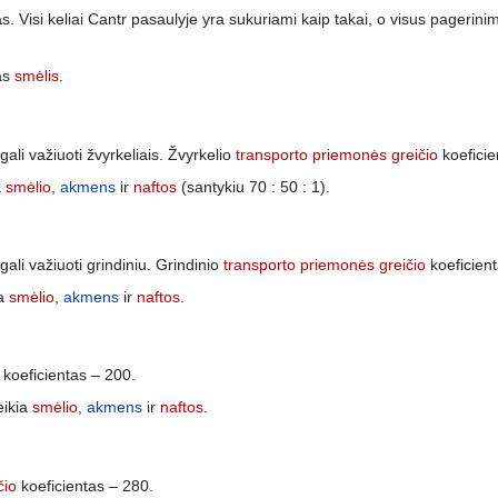
s. Visi keliai Cantr pasaulyje yra sukuriami kaip takai, o visus pagerinimu
gas
smėlis
.
li važiuoti žvyrkeliais. Žvyrkelio
transporto priemonės greičio
koeficie
a
smėlio
,
akmens
ir
naftos
(santykiu 70 : 50 : 1).
li važiuoti grindiniu. Grindinio
transporto priemonės greičio
koeficient
ia
smėlio
,
akmens
ir
naftos
.
koeficientas – 200.
eikia
smėlio
,
akmens
ir
naftos
.
čio
koeficientas – 280.