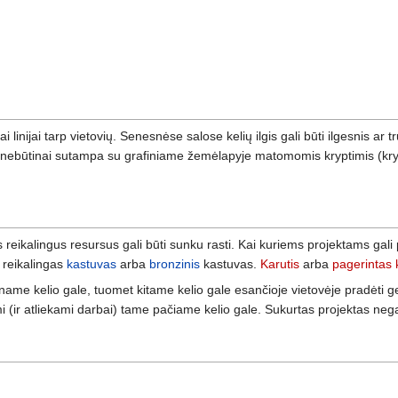
i linijai tarp vietovių. Senesnėse salose kelių ilgis gali būti ilgesnis ar 
tis nebūtinai sutampa su grafiniame žemėlapyje matomomis kryptimis (k
 reikalingus resursus gali būti sunku rasti. Kai kuriems projektams gali pr
i reikalingas
kastuvas
arba
bronzinis
kastuvas.
Karutis
arba
pagerintas 
ame kelio gale, tuomet kitame kelio gale esančioje vietovėje pradėti ge
mi (ir atliekami darbai) tame pačiame kelio gale. Sukurtas projektas negal