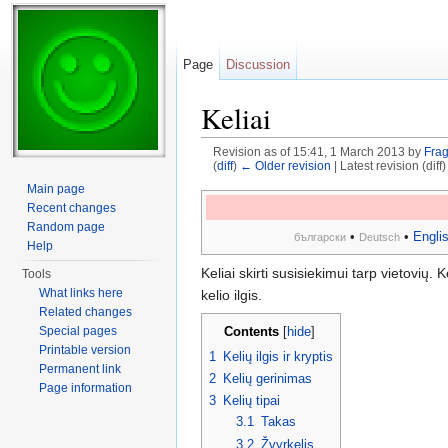
Page
Discussion
Keliai
Revision as of 15:41, 1 March 2013 by
Frag
(
diff
)
← Older revision
| Latest revision (diff
Jump to:
navigation
,
search
Main page
Recent changes
Random page
•
•
Engli
български
Deutsch
Help
Keliai skirti susisiekimui tarp vietovių.
Tools
What links here
kelio ilgis.
Related changes
Contents
Special pages
[
hide
]
Printable version
1
Kelių ilgis ir kryptis
Permanent link
2
Kelių gerinimas
Page information
3
Kelių tipai
3.1
Takas
3.2
Žvyrkelis