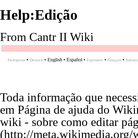
Help:Edição
From Cantr II Wiki
•
•
English
•
Español
•
•
•
български
Deutsch
Esperanto
Français
Italian
Toda informação que necessi
em
Página de ajuda do Wiki
wiki - sobre como editar pá