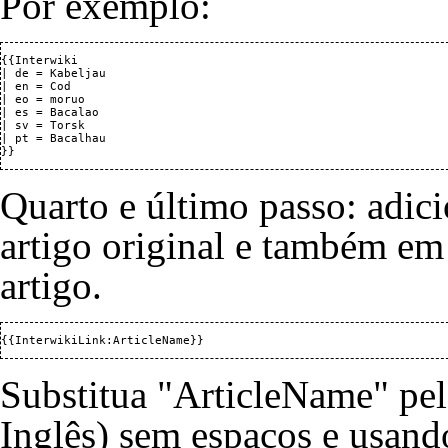
Por exemplo:
{{Interwiki

| de = Kabeljau

| en = Cod

| eo = moruo

| es = Bacalao

| sv = Torsk

| pt = Bacalhau

Quarto e último passo: adic
artigo original e também em
artigo.
Substitua "ArticleName" pel
Inglês) sem espaços e usand