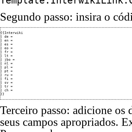
Template:InterwikiLink:
Segundo passo: insira o cód
{{Interwiki

| de = 

| en = 

| es = 

| eo = 

| fr = 

| lt = 

| jbo = 

| nl = 

| pl = 

| pt = 

| ru = 

| fi = 

| sv = 

| tr = 

| ch = 

Terceiro passo: adicione os 
seus campos apropriados. Ex