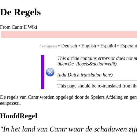
De Regels
From Cantr II Wiki
•
Deutsch
•
English
•
Español
•
Esperan
български
This article contains errors or does not 
.
(add Dutch translation here).
This page should be re-translated from th
De regels van Cantr worden opgelegd door de
Spelers Afdeling
en gem
aanpassen.
HoofdRegel
"In het land van Cantr waar de schaduwen zijn