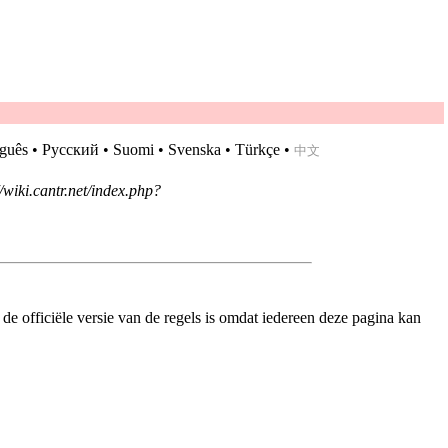
guês
•
Русский
•
Suomi
•
Svenska
•
Türkçe
•
中文
t de officiële versie van de regels is omdat iedereen deze pagina kan