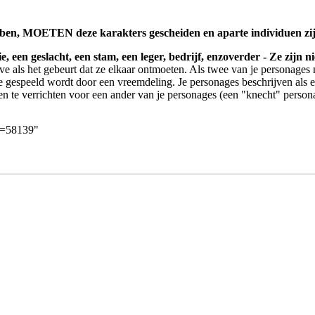
bben, MOETEN deze karakters gescheiden en aparte individuen zij
, een geslacht, een stam, een leger, bedrijf, enzoverder - Ze zijn 
ve als het gebeurt dat ze elkaar ontmoeten. Als twee van je personages
e gespeeld wordt door een vreemdeling. Je personages beschrijven als ee
 te verrichten voor een ander van je personages (een "knecht" personag
id=58139
"