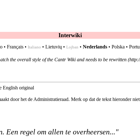
Interwiki
to
•
Français
•
•
Lietuvių
•
•
Nederlands
•
Polska
•
Portu
Italiano
Lojban
match the overall style of the Cantr Wiki and needs to be
rewritten
e English original
aakt door het de
Administratieraad
. Merk op dat de tekst hieronder nie
. Een regel om allen te overheersen..."