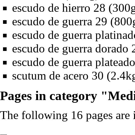
escudo de hierro
28 (300g
escudo de guerra
29 (800
escudo de guerra platinad
escudo de guerra dorado
2
escudo de guerra platead
scutum de acero
30 (2.4k
Pages in category "Medi
The following 16 pages are in