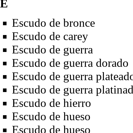
E
Escudo de bronce
Escudo de carey
Escudo de guerra
Escudo de guerra dorado
Escudo de guerra platead
Escudo de guerra platina
Escudo de hierro
Escudo de hueso
Escudo de hueso