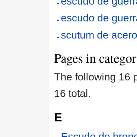
escudo de guerr
escudo de guerr
scutum de acer
Pages in catego
The following 16 p
16 total.
E
Escudo de bron