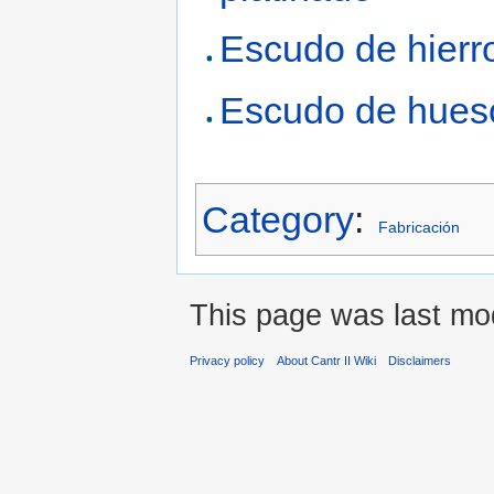
Escudo de hierr
Escudo de hues
Category
:
Fabricación
This page was last mod
Privacy policy
About Cantr II Wiki
Disclaimers