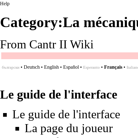
Help
Category:La mécaniqu
From Cantr II Wiki
•
Deutsch
•
English
•
Español
•
•
Français
•
български
Esperanto
Italian
Le guide de l'interface
Le guide de l'interface
La page du joueur