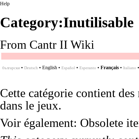
Help
Category:Inutilisable
From Cantr II Wiki
•
•
English
•
•
•
Français
•
български
Deutsch
Español
Esperanto
Italiano
Cette catégorie contient des 
dans le jeux.
Voir également:
Obsolete it